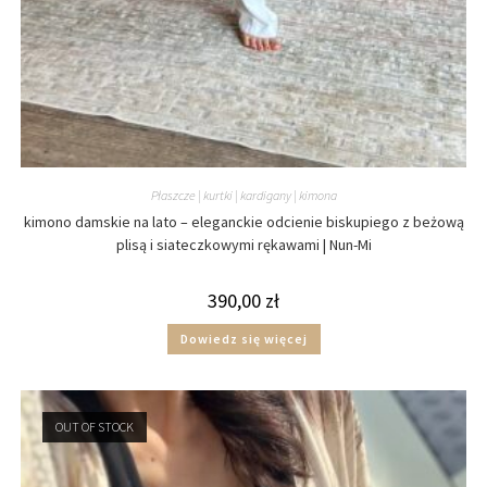
Płaszcze | kurtki | kardigany | kimona
kimono damskie na lato – eleganckie odcienie biskupiego z beżową
plisą i siateczkowymi rękawami | Nun-Mi
390,00
zł
Dowiedz się więcej
OUT OF STOCK