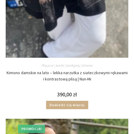
Płaszcze | kurtki | kardigany | kimona
Kimono damskie na lato – lekka narzutka z siateczkowymi rękawami
i kontrastową plisą | Nun-Mi
390,00
zł
Dowiedz się więcej
PROMOCJA!