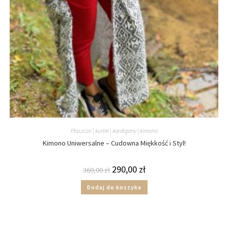
Płaszcze | kurtki | kardigany | kimona
Kimono Uniwersalne – Cudowna Miękkość i Styl!
290,00
zł
360,00
zł
Dodaj do koszyka