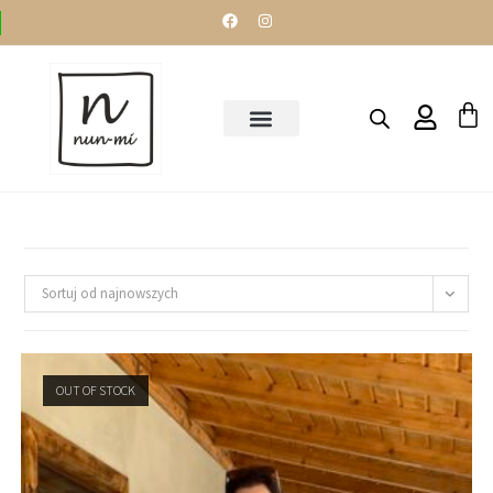
STRONA GŁÓWNA
Sortuj od najnowszych
OUT OF STOCK