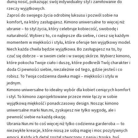
dumą nosić, pokazując swój indywidualny styl i zamiłowanie do
rzeczy wyjątkowych.
Zaproś do swojego życia odrobinę luksusu i pozwól sobie na
komfort, na który zasługujesz. Kimono uniwersalne to więcej niż
ubranie – to styl życia, który celebruje kobiecość, swobodę i
naturalność. Wybierz to, co najlepsze dla siebie, i ciesz się każdym
momentem w miękkości i stylu, które oferuje ten wyjątkowy model.
Niech każda chwila będzie wyjątkowa. Bo zasługujesz na to, by
czuć się dobrze – w swoim ciele i w swojej skórze. Wybierz kimono,
które pokocha Twoje ciało i duszę, które podkreśli Twój charakter i
doda Ci pewności siebie, niezależnie od tego, gdzie jesteś i co
robisz. To Twoja codzienna dawka magii – miękkości i stylu w
jednym.
Kimono uniwersalne to idealny wybór dla kobiet ceniących komfort
i styl. To kimono zaprojektowane przeze mnie łączy w sobie
wyjątkową miękkość i ponadczasowy design. Nosząc kimono
uniwersalne marki Nun.mi, zyskujesz nie tylko wygodę, ale i
pewność siebie na każdą okazję.
Ubrania Nun.mi to coś więcej niż tylko codzienna garderoba — to
niezwykłe kreacje, które niosą ze sobą magię i moc pozytywnych
emocji. Każdy ich detal został stworzony z pasją i troską, byś