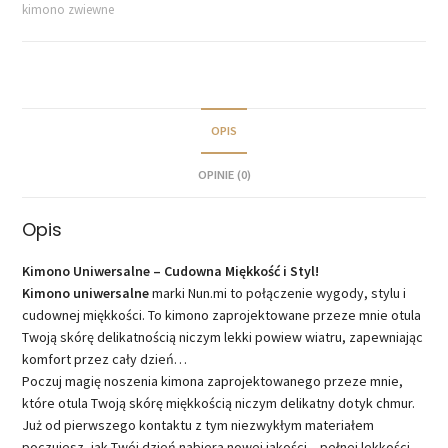
kimono zwiewne
OPIS
OPINIE (0)
Opis
Kimono Uniwersalne – Cudowna Miękkość i Styl!
Kimono uniwersalne
marki Nun.mi to połączenie wygody, stylu i
cudownej miękkości. To kimono zaprojektowane przeze mnie otula
Twoją skórę delikatnością niczym lekki powiew wiatru, zapewniając
komfort przez cały dzień…
Poczuj magię noszenia kimona zaprojektowanego przeze mnie,
które otula Twoją skórę miękkością niczym delikatny dotyk chmur.
Już od pierwszego kontaktu z tym niezwykłym materiałem
poczujesz, jak Twój dzień nabiera nowej jakości – pełnej lekkości,