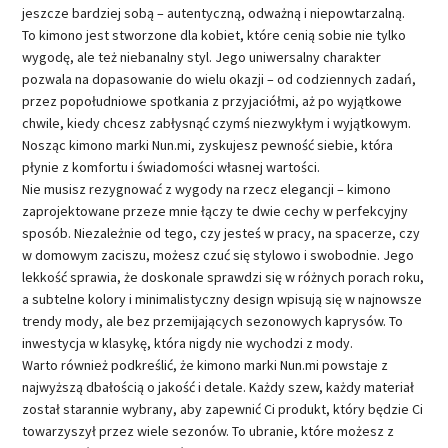
jeszcze bardziej sobą – autentyczną, odważną i niepowtarzalną.
To kimono jest stworzone dla kobiet, które cenią sobie nie tylko
wygodę, ale też niebanalny styl. Jego uniwersalny charakter
pozwala na dopasowanie do wielu okazji – od codziennych zadań,
przez popołudniowe spotkania z przyjaciółmi, aż po wyjątkowe
chwile, kiedy chcesz zabłysnąć czymś niezwykłym i wyjątkowym.
Nosząc kimono marki Nun.mi, zyskujesz pewność siebie, która
płynie z komfortu i świadomości własnej wartości.
Nie musisz rezygnować z wygody na rzecz elegancji – kimono
zaprojektowane przeze mnie łączy te dwie cechy w perfekcyjny
sposób. Niezależnie od tego, czy jesteś w pracy, na spacerze, czy
w domowym zaciszu, możesz czuć się stylowo i swobodnie. Jego
lekkość sprawia, że doskonale sprawdzi się w różnych porach roku,
a subtelne kolory i minimalistyczny design wpisują się w najnowsze
trendy mody, ale bez przemijających sezonowych kaprysów. To
inwestycja w klasykę, która nigdy nie wychodzi z mody.
Warto również podkreślić, że kimono marki Nun.mi powstaje z
najwyższą dbałością o jakość i detale. Każdy szew, każdy materiał
został starannie wybrany, aby zapewnić Ci produkt, który będzie Ci
towarzyszył przez wiele sezonów. To ubranie, które możesz z