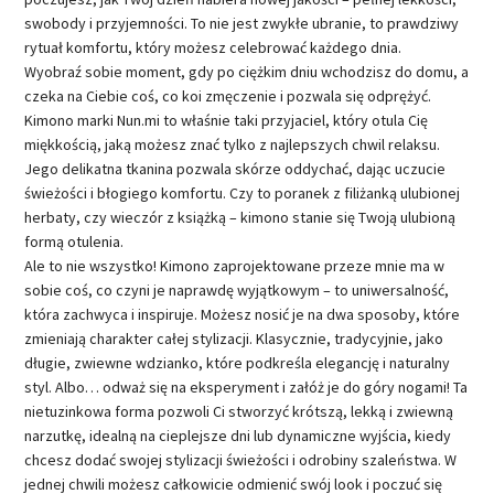
swobody i przyjemności. To nie jest zwykłe ubranie, to prawdziwy
rytuał komfortu, który możesz celebrować każdego dnia.
Wyobraź sobie moment, gdy po ciężkim dniu wchodzisz do domu, a
czeka na Ciebie coś, co koi zmęczenie i pozwala się odprężyć.
Kimono marki Nun.mi to właśnie taki przyjaciel, który otula Cię
miękkością, jaką możesz znać tylko z najlepszych chwil relaksu.
Jego delikatna tkanina pozwala skórze oddychać, dając uczucie
świeżości i błogiego komfortu. Czy to poranek z filiżanką ulubionej
herbaty, czy wieczór z książką – kimono stanie się Twoją ulubioną
formą otulenia.
Ale to nie wszystko! Kimono zaprojektowane przeze mnie ma w
sobie coś, co czyni je naprawdę wyjątkowym – to uniwersalność,
która zachwyca i inspiruje. Możesz nosić je na dwa sposoby, które
zmieniają charakter całej stylizacji. Klasycznie, tradycyjnie, jako
długie, zwiewne wdzianko, które podkreśla elegancję i naturalny
styl. Albo… odważ się na eksperyment i załóż je do góry nogami! Ta
nietuzinkowa forma pozwoli Ci stworzyć krótszą, lekką i zwiewną
narzutkę, idealną na cieplejsze dni lub dynamiczne wyjścia, kiedy
chcesz dodać swojej stylizacji świeżości i odrobiny szaleństwa. W
jednej chwili możesz całkowicie odmienić swój look i poczuć się