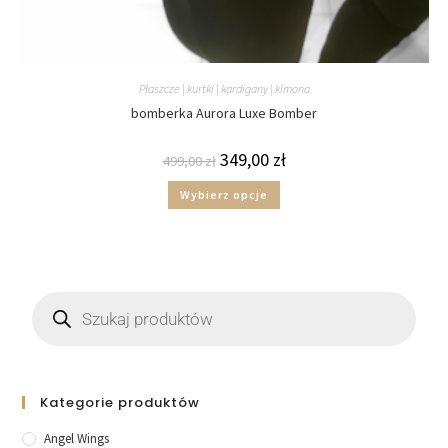
Płaszcze | kurtki | kardigany | kimona
bomberka Aurora Luxe Bomber
349,00
zł
499,00
zł
Wybierz opcje
Kategorie produktów
Angel Wings