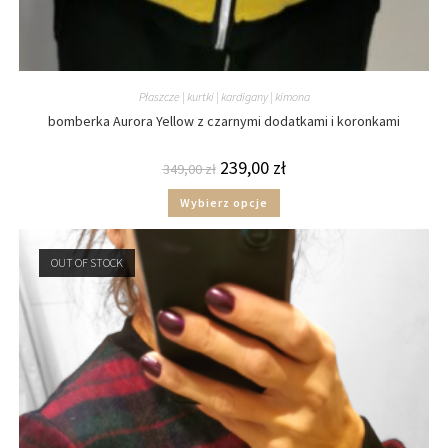
Płaszcze | kurtki | kardigany | kimona
bomberka Aurora Yellow z czarnymi dodatkami i koronkami
239,00
zł
349,00
zł
Wybierz opcje
OUT OF STOCK