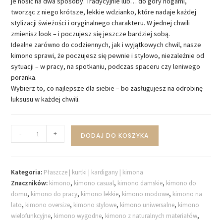
je nosić na dwa sposoby. Tradycyjnie lub… do góry nogami,
tworząc z niego krótsze, lekkie wdzianko, które nadaje każdej
stylizacji świeżości i oryginalnego charakteru. W jednej chwili
zmienisz look – i poczujesz się jeszcze bardziej sobą.
Idealne zarówno do codziennych, jak i wyjątkowych chwil, nasze
kimono sprawi, że poczujesz się pewnie i stylowo, niezależnie od
sytuacji – w pracy, na spotkaniu, podczas spaceru czy leniwego
poranka.
Wybierz to, co najlepsze dla siebie – bo zasługujesz na odrobinę
luksusu w każdej chwili.
-
+
DODAJ DO KOSZYKA
Kategoria:
Płaszcze | kurtki | kardigany | kimona
Znaczników:
kimono
,
kimono casual
,
kimono damskie
,
kimono do
domu
,
kimono do pracy
,
kimono lekkie
,
kimono modowe
,
kimono na
lato
,
kimono oversize
,
kimono stylowe
,
kimono uniwersalne
,
kimono
wielofunkcyjne
,
kimono wygodne
,
kimono z naturalnych materiałów
,