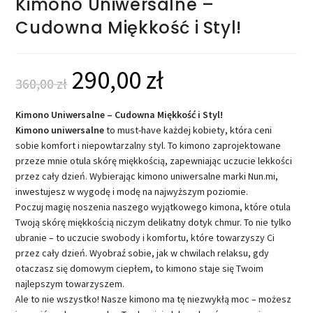
Kimono Uniwersalne –
Cudowna Miękkość i Styl!
290,00
zł
360,00
zł
Kimono Uniwersalne – Cudowna Miękkość i Styl!
Kimono uniwersalne
to must-have każdej kobiety, która ceni
sobie komfort i niepowtarzalny styl. To kimono zaprojektowane
przeze mnie otula skórę miękkością, zapewniając uczucie lekkości
przez cały dzień. Wybierając kimono uniwersalne marki Nun.mi,
inwestujesz w wygodę i modę na najwyższym poziomie.
Poczuj magię noszenia naszego wyjątkowego kimona, które otula
Twoją skórę miękkością niczym delikatny dotyk chmur. To nie tylko
ubranie – to uczucie swobody i komfortu, które towarzyszy Ci
przez cały dzień. Wyobraź sobie, jak w chwilach relaksu, gdy
otaczasz się domowym ciepłem, to kimono staje się Twoim
najlepszym towarzyszem.
Ale to nie wszystko! Nasze kimono ma tę niezwykłą moc – możesz