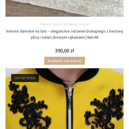
Płaszcze | kurtki | kardigany | kimona
kimono damskie na lato – eleganckie odcienie biskupiego z beżową
plisą i siateczkowymi rękawami | Nun-Mi
390,00
zł
Dowiedz się więcej
OUT OF STOCK