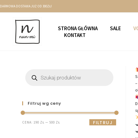
DARMOWA DOSTAWA JUŻ OD 300ZŁ!
STRONA GŁÓWNA
SALE
V
KONTAKT
S
–
o
Filtruj wg ceny
D
s
FILTRUJ
CENA:
190 ZŁ
—
500 ZŁ