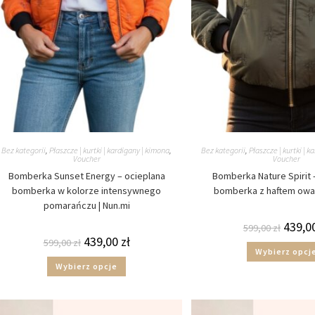
Bez kategorii
,
Płaszcze | kurtki | kardigany | kimona
,
Bez kategorii
,
Płaszcze | kurtki | 
Voucher
Voucher
Bomberka Sunset Energy – ocieplana
Bomberka Nature Spirit 
bomberka w kolorze intensywnego
bomberka z haftem owad
pomarańczu | Nun.mi
439,0
599,00
zł
439,00
zł
599,00
zł
Wybierz opcj
Wybierz opcje