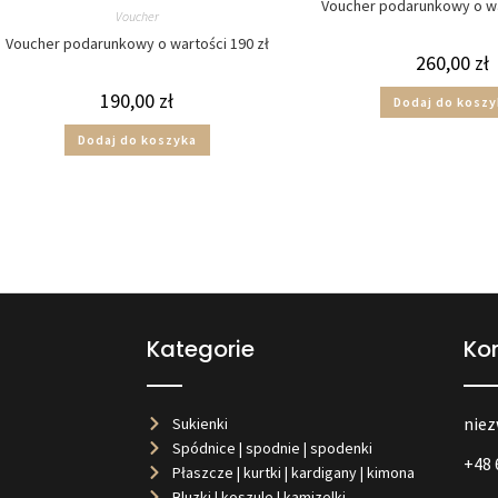
Voucher podarunkowy o wa
Voucher
Voucher podarunkowy o wartości 190 zł
260,00
zł
190,00
zł
Dodaj do koszy
Dodaj do koszyka
Kategorie
Ko
niez
Sukienki
Spódnice | spodnie | spodenki
+48 
Płaszcze | kurtki | kardigany | kimona
Bluzki | koszule | kamizelki