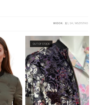
WIDOK:
12
24
WSZYSTKO
OUT OF STOCK