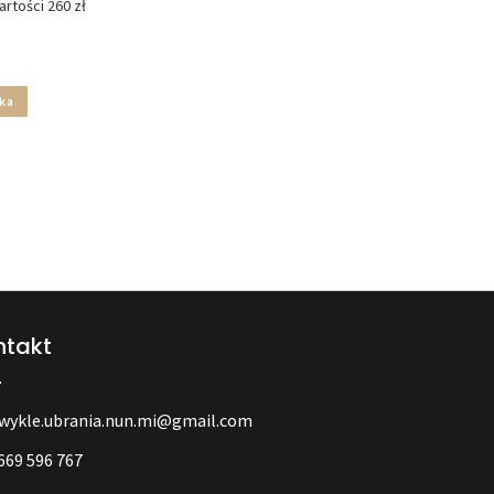
rtości 260 zł
ka
ntakt
wykle.ubrania.nun.mi@gmail.com
669 596 767