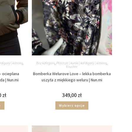
kardigany | kimona
,
Bez kategorii
,
Płaszcze | kurtki | kardigany | kimona
,
Voucher
– ocieplana
Bomberka Welurove Love – lekka bomberka
a | Nun.mi
uszyta z miękkiego weluru | Nun.mi
0
zł
349,00
zł
e
Wybierz opcje