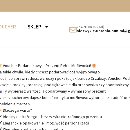
OUCHER
SKLEP
SKONTAKTUJ SIĘ
niezwykle.ubrania.nun.mi@
Voucher Podarunkowy – Prezent Pełen Możliwości!
ą takie chwile, kiedy chcesz podarować coś wyjątkowego
 coś, co sprawi radość, wzruszy i pokaże, jak bardzo Ci zależy. Voucher P
kazję: urodziny, rocznicę, podziękowanie dla pracownika czy spontaniczny 
Ty wybierasz wartość, a obdarowany – wymarzony prezent!
zięki voucherowi dajesz komuś nie tylko możliwość wyboru, ale i radość odk
pełnienie marzeń.
Dlaczego warto?
Idealny dla każdego – bez ryzyka nietrafionego prezentu
Eleganckie opakowanie i możliwość personalizacji
Wygodny, szybki i dostępny online