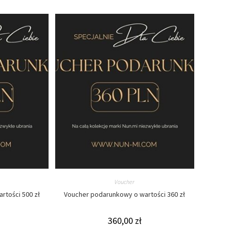
Voucher
rtości 500 zł
Voucher podarunkowy o wartości 360 zł
360,00
zł