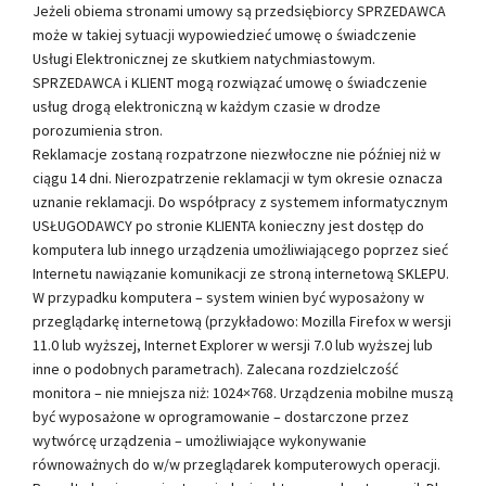
Jeżeli obiema stronami umowy są przedsiębiorcy SPRZEDAWCA
może w takiej sytuacji wypowiedzieć umowę o świadczenie
Usługi Elektronicznej ze skutkiem natychmiastowym.
SPRZEDAWCA i KLIENT mogą rozwiązać umowę o świadczenie
usług drogą elektroniczną w każdym czasie w drodze
porozumienia stron.
Reklamacje zostaną rozpatrzone niezwłoczne nie później niż w
ciągu 14 dni. Nierozpatrzenie reklamacji w tym okresie oznacza
uznanie reklamacji. Do współpracy z systemem informatycznym
USŁUGODAWCY po stronie KLIENTA konieczny jest dostęp do
komputera lub innego urządzenia umożliwiającego poprzez sieć
Internetu nawiązanie komunikacji ze stroną internetową SKLEPU.
W przypadku komputera – system winien być wyposażony w
przeglądarkę internetową (przykładowo: Mozilla Firefox w wersji
11.0 lub wyższej, Internet Explorer w wersji 7.0 lub wyższej lub
inne o podobnych parametrach). Zalecana rozdzielczość
monitora – nie mniejsza niż: 1024×768. Urządzenia mobilne muszą
być wyposażone w oprogramowanie – dostarczone przez
wytwórcę urządzenia – umożliwiające wykonywanie
równoważnych do w/w przeglądarek komputerowych operacji.