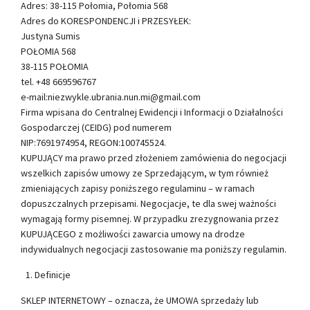
Adres: 38-115 Połomia, Połomia 568
Adres do KORESPONDENCJI i PRZESYŁEK:
Justyna Sumis
POŁOMIA 568
38-115 POŁOMIA
tel. +48 669596767
e-mail:niezwykle.ubrania.nun.mi@gmail.com
Firma wpisana do Centralnej Ewidencji i Informacji o Działalności
Gospodarczej (CEIDG) pod numerem
NIP:7691974954, REGON:100745524.
KUPUJĄCY ma prawo przed złożeniem zamówienia do negocjacji
wszelkich zapisów umowy ze Sprzedającym, w tym również
zmieniających zapisy poniższego regulaminu – w ramach
dopuszczalnych przepisami. Negocjacje, te dla swej ważności
wymagają formy pisemnej. W przypadku zrezygnowania przez
KUPUJĄCEGO z możliwości zawarcia umowy na drodze
indywidualnych negocjacji zastosowanie ma poniższy regulamin.
Definicje
SKLEP INTERNETOWY – oznacza, że UMOWA sprzedaży lub