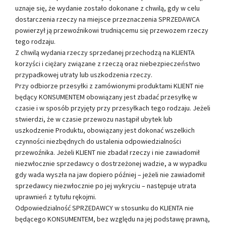
uznaje się, że wydanie zostało dokonane z chwilą, gdy w celu
dostarczenia rzeczy na miejsce przeznaczenia SPRZEDAWCA
powierzył ją przewoźnikowi trudniącemu się przewozem rzeczy
tego rodzaju.
Z chwilą wydania rzeczy sprzedanej przechodzą na KLIENTA
korzyści i ciężary związane z rzeczą oraz niebezpieczeństwo
przypadkowej utraty lub uszkodzenia rzeczy.
Przy odbiorze przesyłki z zamówionymi produktami KLIENT nie
będący KONSUMENTEM obowiązany jest zbadać przesyłkę w
czasie i w sposób przyjęty przy przesyłkach tego rodzaju. Jeżeli
stwierdzi, że w czasie przewozu nastąpił ubytek lub
uszkodzenie Produktu, obowiązany jest dokonać wszelkich
czynności niezbędnych do ustalenia odpowiedzialności
przewoźnika. Jeżeli KLIENT nie zbadał rzeczy i nie zawiadomił
niezwłocznie sprzedawcy o dostrzeżonej wadzie, a w wypadku
gdy wada wyszła na jaw dopiero później – jeżeli nie zawiadomił
sprzedawcy niezwłocznie po jej wykryciu – następuje utrata
uprawnień z tytułu rękojmi.
Odpowiedzialność SPRZEDAWCY w stosunku do KLIENTA nie
będącego KONSUMENTEM, bez względu na jej podstawę prawną,