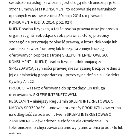
świadczenia usługi zawierana jest drogą elektroniczną i jeżeli
stroną umowy jest KONSUMENT to odbywa się na warunkach
opisanych w ustawie z dnia 30 maja 2014 r. o prawach
KONSUMENTA (Dz. U. 2014, poz. 827).
KLIENT osoba fizyczna, a także osoba prawna oraz jednostka
organizacyjna niebędąca osobą prawną, której przepisy
szczególne przyznają zdolność prawną, a która dokonuje lub
zamierza zawrzeć umowę lub korzysta z innych usług
oferowanych poprzez stronę SKLEPU INTERNETOWEGO.
KONSUMENT – KLIENT, osoba fizyczna dokonującą ze
SPRZEDAWCĄ czynności prawnej niezwiązanej bezpośrednio z
jej działalnością gospodarczą – precyzyjna definicja – Kodeks
Cywilny Art.22.
PRODUKT – rzecz oferowana do sprzedaży lub usługa
oferowana w SKLEPIE INTERNETOWYM.
REGULAMIN – niniejszy Regulamin SKLEPU INTERNETOWEGO.
UMOWA SPRZEDAŻY – umowa sprzedaży PRODUKTU zawierana
na odległość za pośrednictwem SKLEPU INTERNETOWEGO.
ZAMÓWIENIE – oświadczenie złożone elektronicznie lub
telefonicznie o chęci zawarcia umowy (zamówienia produktu lub
usługi).