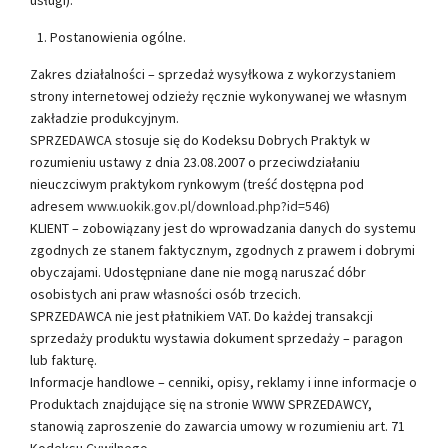
Postanowienia ogólne.
Zakres działalności – sprzedaż wysyłkowa z wykorzystaniem
strony internetowej odzieży ręcznie wykonywanej we własnym
zakładzie produkcyjnym.
SPRZEDAWCA stosuje się do Kodeksu Dobrych Praktyk w
rozumieniu ustawy z dnia 23.08.2007 o przeciwdziałaniu
nieuczciwym praktykom rynkowym (treść dostępna pod
adresem
www.uokik.gov.pl/download.php?id=546
)
KLIENT – zobowiązany jest do wprowadzania danych do systemu
zgodnych ze stanem faktycznym, zgodnych z prawem i dobrymi
obyczajami. Udostępniane dane nie mogą naruszać dóbr
osobistych ani praw własności osób trzecich.
SPRZEDAWCA nie jest płatnikiem VAT. Do każdej transakcji
sprzedaży produktu wystawia dokument sprzedaży – paragon
lub fakturę.
Informacje handlowe – cenniki, opisy, reklamy i inne informacje o
Produktach znajdujące się na stronie WWW SPRZEDAWCY,
stanowią zaproszenie do zawarcia umowy w rozumieniu art. 71
Kodeksu Cywilnego.