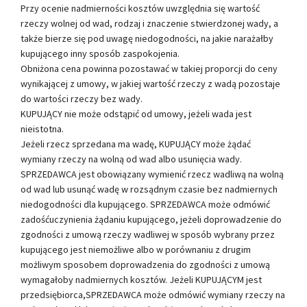
Przy ocenie nadmierności kosztów uwzględnia się wartość
rzeczy wolnej od wad, rodzaj i znaczenie stwierdzonej wady, a
także bierze się pod uwagę niedogodności, na jakie narażałby
kupującego inny sposób zaspokojenia.
Obniżona cena powinna pozostawać w takiej proporcji do ceny
wynikającej z umowy, w jakiej wartość rzeczy z wadą pozostaje
do wartości rzeczy bez wady.
KUPUJĄCY nie może odstąpić od umowy, jeżeli wada jest
nieistotna.
Jeżeli rzecz sprzedana ma wadę, KUPUJĄCY może żądać
wymiany rzeczy na wolną od wad albo usunięcia wady.
SPRZEDAWCA jest obowiązany wymienić rzecz wadliwą na wolną
od wad lub usunąć wadę w rozsądnym czasie bez nadmiernych
niedogodności dla kupującego. SPRZEDAWCA może odmówić
zadośćuczynienia żądaniu kupującego, jeżeli doprowadzenie do
zgodności z umową rzeczy wadliwej w sposób wybrany przez
kupującego jest niemożliwe albo w porównaniu z drugim
możliwym sposobem doprowadzenia do zgodności z umową
wymagałoby nadmiernych kosztów. Jeżeli KUPUJĄCYM jest
przedsiębiorca,SPRZEDAWCA może odmówić wymiany rzeczy na