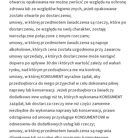
otwarciu opakowania nie można zwrócić ze względu na ochronę
zdrowia lub ze względów higienicznych, jeżeli opakowanie
zostało otwarte po dostarczeniu;
umowy, w której przedmiotem świadczenia są rzeczy, które po
dostarczeniu, ze względu na swój charakter, zostaję
nierozłącznie połączone z innymi rzeczami;
umowy, w której przedmiotem świadczenia są napoje
alkoholowe, których cena została uzgodniona przy zawarciu
umowy sprzedaży, a których dostarczenie może nastąpić
dopiero po upływie 30 dni i których wartość zależy od wahań
rynku, nad którym przedsiębiorca nie ma kontroli;
umowy, w której KONSUMENT wyraźnie żądał, aby
przedsiębiorca do niego przyjechał w celu dokonania pilnej
naprawy lub konserwacji. Jeżeli przedsiębiorca świadczy
dodatkowo inne usługi niż te, których wykonania KONSUMENT
zażądał, lub dostarcza rzeczy inne niż części zamienne
niezbędne do wykonania naprawy lub konserwacji, prawo
odstąpienia od umowy przysługuje KONSUMENTOWI w
odniesieniu do dodatkowych usług lub rzeczy;
umowy, w której przedmiotem świadczenia są nagrania
dźwiękowe lub wizualne albo programy komputerowe