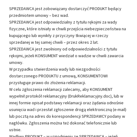
SPRZEDAWCA jest zobowiązany dostarczyć PRODUKT będący
przedmiotem umowy – bez wad.
SPRZEDAWCA jest odpowiedzialny z tytułu rękojmi za wady
fizyczne, które istniały w chwili przejścia niebezpieczeństwa na
kupującego lub wynikły z przyczyny tkwiącej w rzeczy
sprzedanej w tej samej chwili – przez okres 2 lat.
SPRZEDAWCA jest zwolniony od odpowiedzialności z tytułu
rękojmi, jeżeli KONSUMENT wiedział o wadzie w chwili zawarcia
umowy.
W przypadku stwierdzenia wady lub niezgodności
dostarczonego PRODUKTU z umową, KONSUMENTOWI
przysługuje prawo do złożenia reklamacji.
W celu zgłoszenia reklamacji zalecamy, aby KONSUMENT
wypełnił protokół reklamacyjny (DrukReklamacyjny.doc), lub w
innej formie opisał podstawy reklamacji oraz żądania odnośnie
usunięcia wad i przesłał zgłoszenie drogą elektroniczną (e-mail)
lub pocztą na adres do korespondencji SPRZEDAWCY podany w
nagłówku. Zgłoszenia można też dokonać telefonicznie lub
ustnie.
Wadliwy PRODUKT – w uzgodnieniu ze SPRZEDAWCĄ – jeżeli