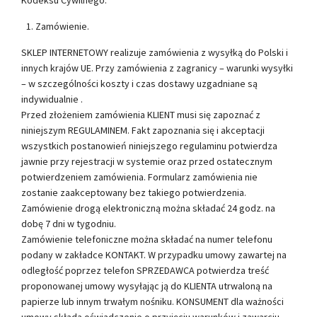
Zamówienie.
SKLEP INTERNETOWY realizuje zamówienia z wysyłką do Polski i
innych krajów UE. Przy zamówienia z zagranicy – warunki wysyłki
– w szczególności koszty i czas dostawy uzgadniane są
indywidualnie .
Przed złożeniem zamówienia KLIENT musi się zapoznać z
niniejszym REGULAMINEM. Fakt zapoznania się i akceptacji
wszystkich postanowień niniejszego regulaminu potwierdza
jawnie przy rejestracji w systemie oraz przed ostatecznym
potwierdzeniem zamówienia. Formularz zamówienia nie
zostanie zaakceptowany bez takiego potwierdzenia.
Zamówienie drogą elektroniczną można składać 24 godz. na
dobę 7 dni w tygodniu.
Zamówienie telefoniczne można składać na numer telefonu
podany w zakładce KONTAKT. W przypadku umowy zawartej na
odległość poprzez telefon SPRZEDAWCA potwierdza treść
proponowanej umowy wysyłając ją do KLIENTA utrwaloną na
papierze lub innym trwałym nośniku. KONSUMENT dla ważności
umowy składa oświadczenie o przyjęciu warunków i zawarciu