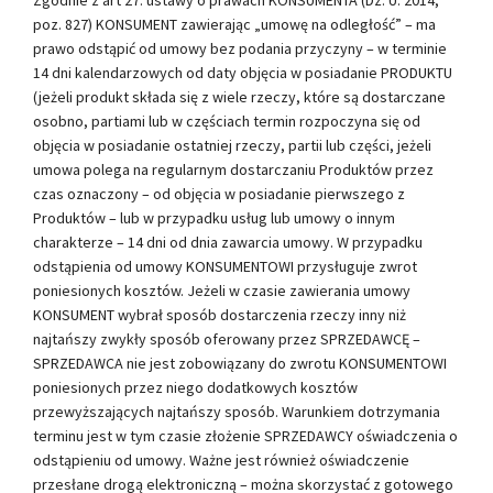
poz. 827) KONSUMENT zawierając „umowę na odległość” – ma
prawo odstąpić od umowy bez podania przyczyny – w terminie
14 dni kalendarzowych od daty objęcia w posiadanie PRODUKTU
(jeżeli produkt składa się z wiele rzeczy, które są dostarczane
osobno, partiami lub w częściach termin rozpoczyna się od
objęcia w posiadanie ostatniej rzeczy, partii lub części, jeżeli
umowa polega na regularnym dostarczaniu Produktów przez
czas oznaczony – od objęcia w posiadanie pierwszego z
Produktów – lub w przypadku usług lub umowy o innym
charakterze – 14 dni od dnia zawarcia umowy. W przypadku
odstąpienia od umowy KONSUMENTOWI przysługuje zwrot
poniesionych kosztów. Jeżeli w czasie zawierania umowy
KONSUMENT wybrał sposób dostarczenia rzeczy inny niż
najtańszy zwykły sposób oferowany przez SPRZEDAWCĘ –
SPRZEDAWCA nie jest zobowiązany do zwrotu KONSUMENTOWI
poniesionych przez niego dodatkowych kosztów
przewyższających najtańszy sposób. Warunkiem dotrzymania
terminu jest w tym czasie złożenie SPRZEDAWCY oświadczenia o
odstąpieniu od umowy. Ważne jest również oświadczenie
przesłane drogą elektroniczną – można skorzystać z gotowego