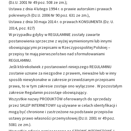
(Dz.U. 2001 Nr 49 poz. 508 ze zm.);
Ustawa z dnia 4 lutego 1994 r. o prawie autorskim i prawach
pokrewnych (Dz.U. 2006 Nr 90 poz. 631 ze zm.),
Ustawa z dnia 30 maja 2014 r. o prawach KONSUMENTA (Dz. U.
2014, poz. 827)
W przypadku gdyby w REGULAMINIE zostały zawarte
postanowienia sprzeczne z wyżej wymienionymi lub innymi
obowiązującymi przepisami w Rzeczypospolitej Polskiej –
przepisy te mają pierwszeństwo nad sformułowaniami
REGULAMINU.
Jeśli którekolwiek z postanowień niniejszego REGULAMINU
zostanie uznane za niezgodne z prawem, nieważne lub w inny
sposób niewykonalne w zakresie przewidzianym przepisami
prawa, to w tym zakresie zostaje ono wyłączone . W pozostałym
zakresie Regulamin pozostaje obowiązujący.
Wszystkie nazwy PRODUKTÓW oferowanych do sprzedaży
przez SKLEP INTERNETOWY są używane w celach identyfikacji i
mogą być chronione i zastrzeżone na podstawie przepisów
ustawy prawo własności przemysłowej (Dz.U. 2001 nr 49 poz.
5081 ze zm.).
Wszystkie zdjęcia zamieszczone na STRONIE INTERNETOWEJ