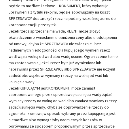
będzie to możliwe i celowe – KONSUMENT, który wykonuje
uprawnienia z tytułu rękojmi, będzie zobowiązany na koszt
SPRZEDAWCY dostarczyć rzecz na podany wcześniej adres do
korespondencji i przesyłek.
Jeżeli rzecz sprzedana ma wadę, KLIENT może złożyć
oświadczenie z wnioskiem o obniżeniu ceny albo o odstąpieniu
od umowy, chyba że SPRZEDAWCA niezwłocznie i bez
nadmiernych niedogodności dla kupującego wymieni rzecz
wadliwą na wolną od wad albo wadę usunie. Ograniczenie to nie
ma zastosowania, jeżeli rzecz była już wymieniona lub
naprawiana przez SPRZEDAWCĘ albo SPRZEDAWCA nie uczynił
zadość obowiązkowi wymiany rzeczy na wolną od wad lub
usunięcia wady.
Jeżeli KUPUJĄCYM jest KONSUMENT, może zamiast
zaproponowanego przez sprzedawcę usunięcia wady żądać
wymiany rzeczy na wolną od wad albo zamiast wymiany rzeczy
żądać usunięcia wady, chyba że doprowadzenie rzeczy do
zgodności z umową w sposób wybrany przez kupującego jest
niemożliwe albo wymagałoby nadmiernych kosztów w
porównaniu ze sposobem proponowanym przez sprzedawcę.