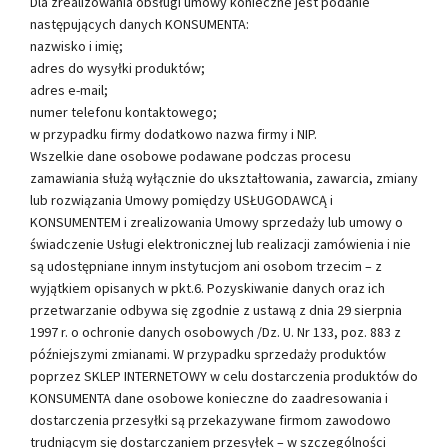
Dla zrealizowania obsługi umowy konieczne jest podanie
następujących danych KONSUMENTA:
nazwisko i imię;
adres do wysyłki produktów;
adres e-mail;
numer telefonu kontaktowego;
w przypadku firmy dodatkowo nazwa firmy i NIP.
Wszelkie dane osobowe podawane podczas procesu
zamawiania służą wyłącznie do ukształtowania, zawarcia, zmiany
lub rozwiązania Umowy pomiędzy USŁUGODAWCĄ i
KONSUMENTEM i zrealizowania Umowy sprzedaży lub umowy o
świadczenie Usługi elektronicznej lub realizacji zamówienia i nie
są udostępniane innym instytucjom ani osobom trzecim – z
wyjątkiem opisanych w pkt.6. Pozyskiwanie danych oraz ich
przetwarzanie odbywa się zgodnie z ustawą z dnia 29 sierpnia
1997 r. o ochronie danych osobowych /Dz. U. Nr 133, poz. 883 z
późniejszymi zmianami. W przypadku sprzedaży produktów
poprzez SKLEP INTERNETOWY w celu dostarczenia produktów do
KONSUMENTA dane osobowe konieczne do zaadresowania i
dostarczenia przesyłki są przekazywane firmom zawodowo
trudniącym się dostarczaniem przesyłek – w szczególności