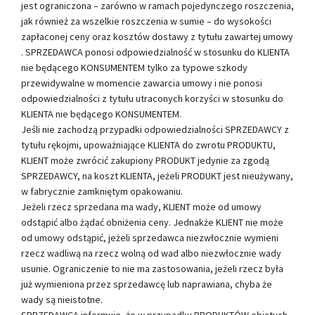
jest ograniczona – zarówno w ramach pojedynczego roszczenia,
jak również za wszelkie roszczenia w sumie – do wysokości
zapłaconej ceny oraz kosztów dostawy z tytułu zawartej umowy
. SPRZEDAWCA ponosi odpowiedzialność w stosunku do KLIENTA
nie będącego KONSUMENTEM tylko za typowe szkody
przewidywalne w momencie zawarcia umowy i nie ponosi
odpowiedzialności z tytułu utraconych korzyści w stosunku do
KLIENTA nie będącego KONSUMENTEM.
Jeśli nie zachodzą przypadki odpowiedzialności SPRZEDAWCY z
tytułu rękojmi, upoważniające KLIENTA do zwrotu PRODUKTU,
KLIENT może zwrócić zakupiony PRODUKT jedynie za zgodą
SPRZEDAWCY, na koszt KLIENTA, jeżeli PRODUKT jest nieużywany,
w fabrycznie zamkniętym opakowaniu.
Jeżeli rzecz sprzedana ma wady, KLIENT może od umowy
odstąpić albo żądać obniżenia ceny. Jednakże KLIENT nie może
od umowy odstąpić, jeżeli sprzedawca niezwłocznie wymieni
rzecz wadliwą na rzecz wolną od wad albo niezwłocznie wady
usunie. Ograniczenie to nie ma zastosowania, jeżeli rzecz była
już wymieniona przez sprzedawcę lub naprawiana, chyba że
wady są nieistotne.
SPRZEDAWCA informuje, że w przypadku PRODUKTÓW objętych