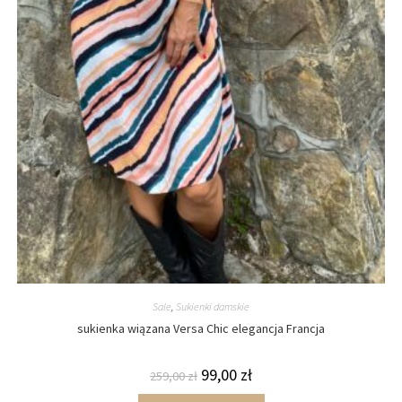
Sale
,
Sukienki damskie
sukienka wiązana Versa Chic elegancja Francja
99,00
zł
259,00
zł