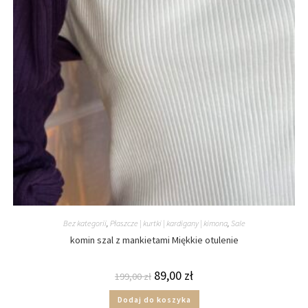
Bez kategorii
,
Płaszcze | kurtki | kardigany | kimona
,
Sale
komin szal z mankietami Miękkie otulenie
89,00
zł
199,00
zł
Dodaj do koszyka