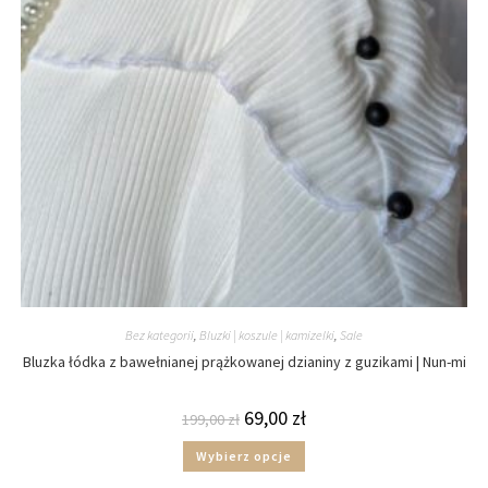
Bez kategorii
,
Bluzki | koszule | kamizelki
,
Sale
Bluzka łódka z bawełnianej prążkowanej dzianiny z guzikami | Nun-mi
69,00
zł
199,00
zł
Wybierz opcje