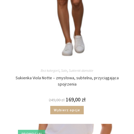
Bez kategorii
,
Sale
,
Sukienki damskie
Sukienka Viola Notte – zmysłowa, subtelna, przyciągająca
spojrzenia
169,00
zł
249,00
zł
Wybierz opcje
PROMOCJA!