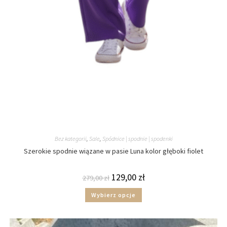
Bez kategorii
,
Sale
,
Spódnice | spodnie | spodenki
Szerokie spodnie wiązane w pasie Luna kolor głęboki fiolet
129,00
zł
279,00
zł
Wybierz opcje