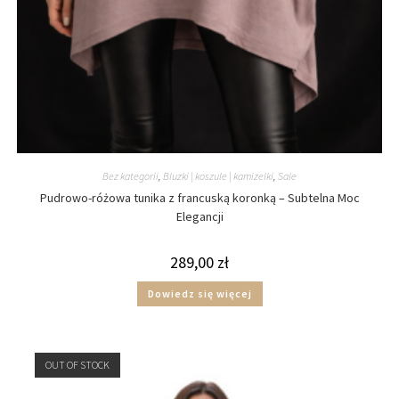
Bez kategorii
,
Bluzki | koszule | kamizelki
,
Sale
Pudrowo-różowa tunika z francuską koronką – Subtelna Moc
Elegancji
289,00
zł
Dowiedz się więcej
OUT OF STOCK