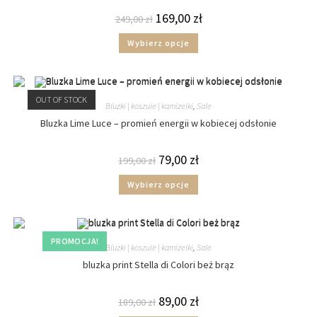
169,00
zł
249,00
zł
Wybierz opcje
OUT OF STOCK
Bluzki | koszule | kamizelki
,
Sale
Bluzka Lime Luce – promień energii w kobiecej odsłonie
79,00
zł
199,00
zł
Wybierz opcje
PROMOCJA!
Bluzki | koszule | kamizelki
,
Sale
bluzka print Stella di Colori beż brąz
89,00
zł
189,00
zł