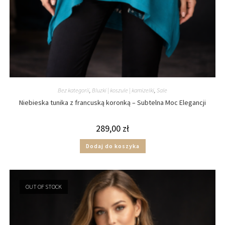
Bez kategorii
,
Bluzki | koszule | kamizelki
,
Sale
Niebieska tunika z francuską koronką – Subtelna Moc Elegancji
289,00
zł
Dodaj do koszyka
OUT OF STOCK