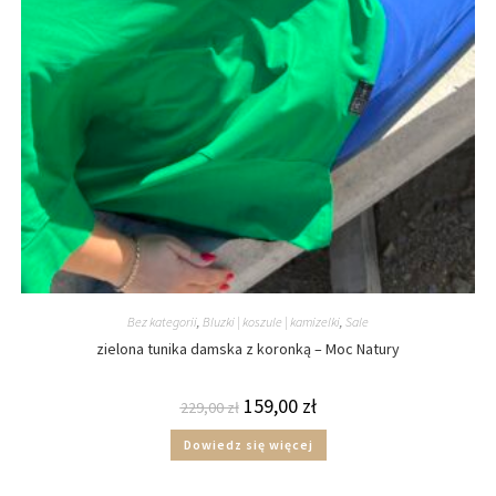
Bez kategorii
,
Bluzki | koszule | kamizelki
,
Sale
zielona tunika damska z koronką – Moc Natury
159,00
zł
229,00
zł
Dowiedz się więcej