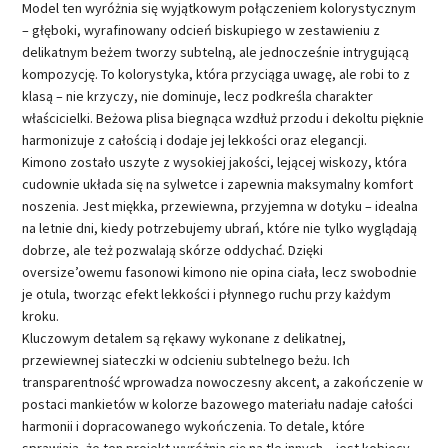
Model ten wyróżnia się wyjątkowym połączeniem kolorystycznym
– głęboki, wyrafinowany odcień biskupiego w zestawieniu z
delikatnym beżem tworzy subtelną, ale jednocześnie intrygującą
kompozycję. To kolorystyka, która przyciąga uwagę, ale robi to z
klasą – nie krzyczy, nie dominuje, lecz podkreśla charakter
właścicielki. Beżowa plisa biegnąca wzdłuż przodu i dekoltu pięknie
harmonizuje z całością i dodaje jej lekkości oraz elegancji.
Kimono zostało uszyte z wysokiej jakości, lejącej wiskozy, która
cudownie układa się na sylwetce i zapewnia maksymalny komfort
noszenia. Jest miękka, przewiewna, przyjemna w dotyku – idealna
na letnie dni, kiedy potrzebujemy ubrań, które nie tylko wyglądają
dobrze, ale też pozwalają skórze oddychać. Dzięki
oversize’owemu fasonowi kimono nie opina ciała, lecz swobodnie
je otula, tworząc efekt lekkości i płynnego ruchu przy każdym
kroku.
Kluczowym detalem są rękawy wykonane z delikatnej,
przewiewnej siateczki w odcieniu subtelnego beżu. Ich
transparentność wprowadza nowoczesny akcent, a zakończenie w
postaci mankietów w kolorze bazowego materiału nadaje całości
harmonii i dopracowanego wykończenia. To detale, które
sprawiają, że ten projekt wyróżnia się na tle innych – jest kobiecy,