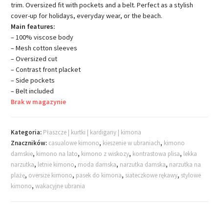
trim. Oversized fit with pockets and a belt. Perfect as a stylish
cover-up for holidays, everyday wear, or the beach.
Main features:
– 100% viscose body
– Mesh cotton sleeves
– Oversized cut
– Contrast front placket
– Side pockets
– Belt included
Brak w magazynie
Kategoria:
Płaszcze | kurtki | kardigany | kimona
Znaczników:
casualowe kimono
,
kieszenie w ubraniach
,
kimono
damskie
,
kimono na lato
,
kimono z wiskozy
,
kontrastowa plisa
,
lekka
narzutka
,
letnie kimono
,
moda damska
,
narzutka damska
,
narzutka na
plażę
,
oversize kimono
,
pasek do kimona
,
siateczkowe rękawy
,
stylowe
kimono
,
wakacyjne ubrania