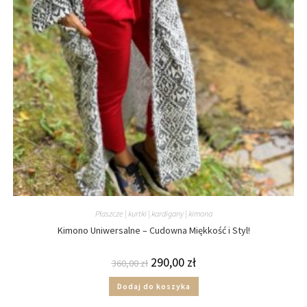
Płaszcze | kurtki | kardigany | kimona
Kimono Uniwersalne – Cudowna Miękkość i Styl!
290,00
zł
360,00
zł
Dodaj do koszyka