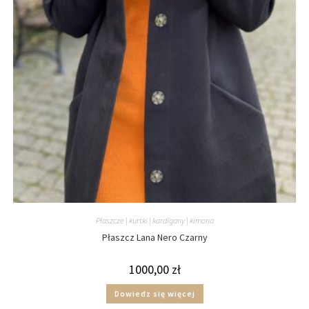
Płaszcze | kurtki | kardigany | kimona
Płaszcz Lana Nero Czarny
1000,00
zł
Dowiedz się więcej