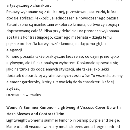
artystycznego charakteru.
Rękawy wykonane są z delikatnej, przewiewnej siateczki, która
dodaje stylizacji lekkości, a jednocześnie nowoczesnego pazura.
Zakończone są mankietami w kolorze kimona, co tworzy spójną i
dopracowaną całość. Plisa przy dekolcie i na przodach wykonana
została z kontrastującego, czarnego materiału – dzięki temu
pięknie podkreśla barwy i wzór kimona, nadając mu głębi i
elegancji.
Kimono posiada także praktyczne kieszenie, co czyni je nie tylko
stylowym, ale i funkcjonalnym wyborem. Doskonale sprawdzi się
jako narzutka do codziennych stylizacji, ale także jako lekki
dodatek do bardziej wyrafinowanych zestawów. To wszechstronny
element garderoby, który z łatwością doda charakteru każdej
stylizacji.
rozmiar uniwersalny
Women’s Summer Kimono – Lightweight Viscose Cover-Up with
Mesh Sleeves and Contrast Trim
Lightweight women’s summer kimono in bishop purple and beige.
Made of soft viscose with airy mesh sleeves and a beige contrast