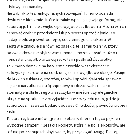
stylowy i niebanalny.
Nie zabrakło też funkcjonalnych rozwiązań. Kimono posiada
dyskretne kieszenie, które idealnie wpisują się w jego formę, nie
zaburzając linii, ale zwiększając wygodę użytkowania. Można w nich
schować drobne przedmioty lub po prostu oprzeć dłonie, co
nadaje stylizacji swobodnego, codziennego charakteru. W
zestawie znajduje się również pasek z tej samej tkaniny, który
pozwala dowolnie stylizować kimono – możesz nosić je luźno i
nonszalancko, albo przewiązać w talii i podkreślić sylwetkę.
To kimono damskie na lato jest niezwykle wszechstronne –
założysz je zarówno na co dzień, jak i na wyjątkowe okazje. Pasuje
do lekkich sukienek, szortów, topów i spodni. Świetnie sprawdzi
się jako narzutka na strój kąpielowy podczas wakacji, jako
alternatywa dla letniego płaszczyka w mieście czy eleganckie
okrycie na spotkanie z przyjaciółmi. Bez względu na to, gdzie je
zabierzesz – zawsze będzie dodawać Ci lekkości, pewności siebie i
stylu.
To ubranie, które mówi: „jestem sobą i wybieram to, co piękne i
wygodne zarazem.” Jest dla kobiety, która nie boi się kolorów, ale
też nie potrzebuje ich zbyt wiele, by przyciągać uwagę. Dla tej,