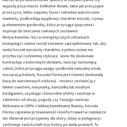
wyjazdy poza miasto. Delikatne detale, takie jak precyzyjne
przeszycia, lekko zwężany fason i subtelnie wykończone
mankiety, podkreślają wyjątkowy charakter koszuli, czyniąc
ją elementem garderoby, który przyciąga spojrzenia i
inspiruje do tworzenia ciekawych zestawień.
Motyw kwiatów i liści w energetycznych odcieniach
biskupiego i zieleni został starannie zaprojektowany tak, aby
nadać koszuli wyrazisty charakter, a jednocześnie nie
przytłaczać codziennej stylizacji. Jasne tło doskonale
kontrastuje z kolorowymi detalami, tworząc harmonijną
całość, która przyciąga uwagę i podkreśla naturalną urodę
noszącej ją kobiety. Koszula Florina jest również doskonałą
bazą do warstwowych stylizacji – możesz zestawić ją z
lekkim swetrem, marynarką, kamizelką lub modnym
kardiganem, uzyskując różnorodne efekty i nastroje w
zależności od okazji, pogody czy Twojego nastroju.
Wykonana w 100% z lekkiej bawełnianej tkaniny, koszula
Florina zapewnia przewiewność i komfort nawet w cieplejsze
dni. Materiał jest przyjemny dla skóry, łatwy w pielęgnacji i
zachowuje swój kształt oraz kolory po wielu praniach. To