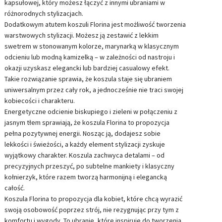
kapsułowej, który możesz łączyć z innymi ubraniami w
różnorodnych stylizacjach.
Dodatkowym atutem koszuli Florina jest możliwość tworzenia
warstwowych stylizacji. Możesz ją zestawić z lekkim
swetrem w stonowanym kolorze, marynarką w klasycznym
odcieniu lub modną kamizelką – w zależności od nastroju i
okazji uzyskasz elegancki lub bardziej casualowy efekt.
Takie rozwiązanie sprawia, że koszula staje się ubraniem
uniwersalnym przez cały rok, a jednocześnie nie traci swojej
kobiecości i charakteru.
Energetyczne odcienie biskupiego i zieleni w połączeniu z
jasnym tłem sprawiają, że koszula Florina to propozycja
pełna pozytywnej energii. Nosząc ją, dodajesz sobie
lekkości i świeżości, a każdy element stylizacji zyskuje
wyjątkowy charakter. Koszula zachwyca detalami – od
precyzyjnych przeszyć, po subtelne mankiety i klasyczny
kołnierzyk, które razem tworzą harmonijną i elegancką
całość.
Koszula Florina to propozycja dla kobiet, które chcą wyrazić
swoją osobowość poprzez strój, nie rezygnując przy tym z
komfortu i wygody. To ubranie, które inspiruje do tworzenia