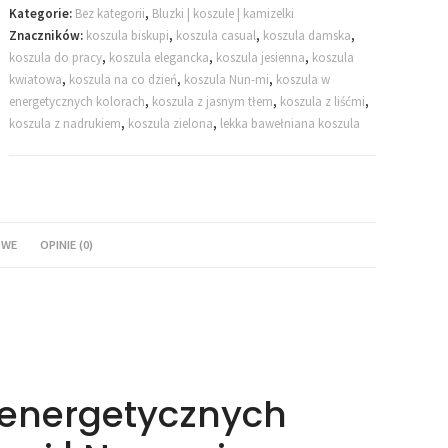
Kategorie:
Bez kategorii
,
Bluzki | koszule | kamizelki
Znaczników:
koszula biskupi
,
koszula casual
,
koszula damska
,
koszula do pracy
,
koszula elegancka
,
koszula jesienna
,
koszula
kwiatowa
,
koszula na co dzień
,
koszula Nun-mi
,
koszula w
energetycznych kolorach
,
koszula z jasnym tłem
,
koszula z liśćmi
,
koszula z nadrukiem
,
koszula zielona
,
lekka bawełniana koszula
OWE
OPINIE (0)
 w energetycznych