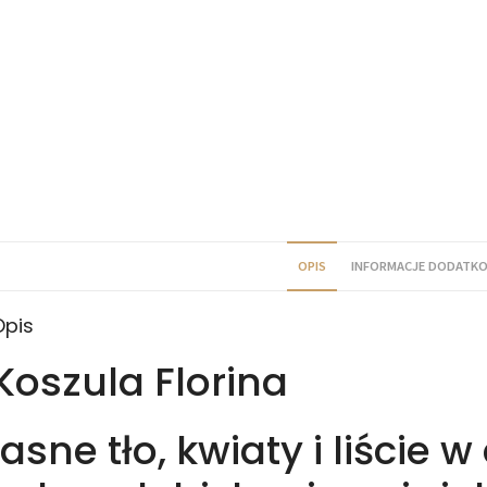
OPIS
INFORMACJE DODATK
Opis
Koszula Florina
jasne tło, kwiaty i liście