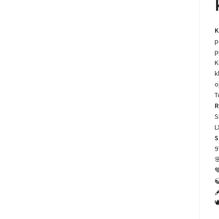
K
p
p
K
k
o
T
R
S
L
S
9




