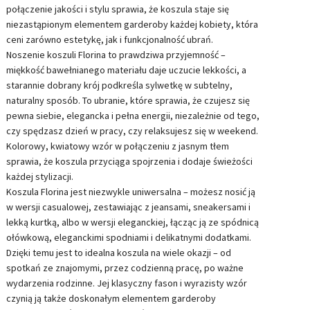
połączenie jakości i stylu sprawia, że koszula staje się
niezastąpionym elementem garderoby każdej kobiety, która
ceni zarówno estetykę, jak i funkcjonalność ubrań.
Noszenie koszuli Florina to prawdziwa przyjemność –
miękkość bawełnianego materiału daje uczucie lekkości, a
starannie dobrany krój podkreśla sylwetkę w subtelny,
naturalny sposób. To ubranie, które sprawia, że czujesz się
pewna siebie, elegancka i pełna energii, niezależnie od tego,
czy spędzasz dzień w pracy, czy relaksujesz się w weekend.
Kolorowy, kwiatowy wzór w połączeniu z jasnym tłem
sprawia, że koszula przyciąga spojrzenia i dodaje świeżości
każdej stylizacji.
Koszula Florina jest niezwykle uniwersalna – możesz nosić ją
w wersji casualowej, zestawiając z jeansami, sneakersami i
lekką kurtką, albo w wersji eleganckiej, łącząc ją ze spódnicą
ołówkową, eleganckimi spodniami i delikatnymi dodatkami.
Dzięki temu jest to idealna koszula na wiele okazji – od
spotkań ze znajomymi, przez codzienną pracę, po ważne
wydarzenia rodzinne. Jej klasyczny fason i wyrazisty wzór
czynią ją także doskonałym elementem garderoby