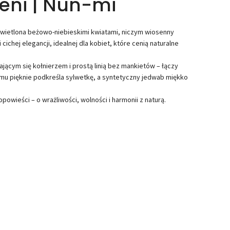
leni | Nun-mi
zświetlona beżowo-niebieskimi kwiatami, niczym wiosenny
cichej elegancji, idealnej dla kobiet, które cenią naturalne
ącym się kołnierzem i prostą linią bez mankietów – łączy
czemu pięknie podkreśla sylwetkę, a syntetyczny jedwab miękko
opowieści – o wrażliwości, wolności i harmonii z naturą.