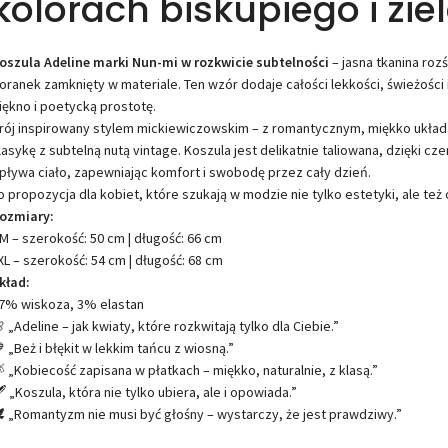
kolorach biskupiego i zie
oszula Adeline marki Nun-mi w rozkwicie subtelności
– jasna tkanina ro
oranek zamknięty w materiale. Ten wzór dodaje całości lekkości, świeżości i 
iękno i poetycką prostotę.
rój inspirowany stylem mickiewiczowskim – z romantycznym, miękko układaj
lasykę z subtelną nutą vintage. Koszula jest delikatnie taliowana, dzięki 
pływa ciało, zapewniając komfort i swobodę przez cały dzień.
o propozycja dla kobiet, które szukają w modzie nie tylko estetyki, ale też 
ozmiary:
M – szerokość: 50 cm | długość: 66 cm
XL – szerokość: 54 cm | długość: 68 cm
kład:
7% wiskoza, 3% elastan
 „Adeline – jak kwiaty, które rozkwitają tylko dla Ciebie.”
 „Beż i błękit w lekkim tańcu z wiosną.”
 „Kobiecość zapisana w płatkach – miękko, naturalnie, z klasą.”
️ „Koszula, która nie tylko ubiera, ale i opowiada.”
️ „Romantyzm nie musi być głośny – wystarczy, że jest prawdziwy.”