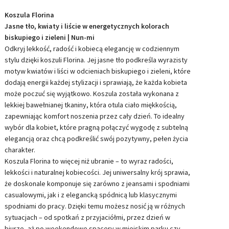
Koszula Florina
Jasne tło, kwiaty i liście w energetycznych kolorach
biskupiego i zieleni | Nun-mi
Odkryj lekkość, radość i kobiecą elegancję w codziennym
stylu dzięki koszuli Florina. Jej jasne tło podkreśla wyrazisty
motyw kwiatów i liści w odcieniach biskupiego i zieleni, które
dodają energii każdej stylizacji i sprawiają, że każda kobieta
może poczuć się wyjątkowo. Koszula została wykonana z
lekkiej bawełnianej tkaniny, która otula ciało miękkością,
zapewniając komfort noszenia przez cały dzień. To idealny
wybór dla kobiet, które pragną połączyć wygodę z subtelną
elegancją oraz chcą podkreślić swój pozytywny, pełen życia
charakter.
Koszula Florina to więcej niż ubranie – to wyraz radości,
lekkości i naturalnej kobiecości. Jej uniwersalny krój sprawia,
że doskonale komponuje się zarówno z jeansami i spodniami
casualowymi, jak i z elegancką spódnicą lub klasycznymi
spodniami do pracy. Dzięki temu możesz nosić ją w różnych
sytuacjach – od spotkań z przyjaciółmi, przez dzień w
biurze, aż po weekendowe spacery w miejskim parku czy