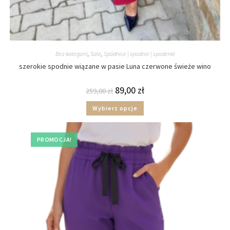
Bez kategorii
,
Sale
,
Spódnice | spodnie | spodenki
szerokie spodnie wiązane w pasie Luna czerwone świeże wino
89,00
zł
259,00
zł
Wybierz opcje
PROMOCJA!