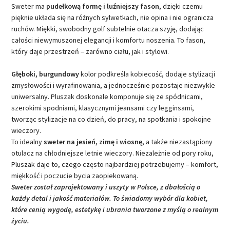
Sweter ma
pudełkową formę i luźniejszy fason
, dzięki czemu
pięknie układa się na różnych sylwetkach, nie opina i nie ogranicza
ruchów. Miękki, swobodny golf subtelnie otacza szyję, dodając
całości niewymuszonej elegancji i komfortu noszenia. To fason,
który daje przestrzeń – zarówno ciału, jak i stylowi.
Głęboki, burgundowy
kolor podkreśla kobiecość, dodaje stylizacji
zmysłowości i wyrafinowania, a jednocześnie pozostaje niezwykle
uniwersalny. Pluszak doskonale komponuje się ze spódnicami,
szerokimi spodniami, klasycznymi jeansami czy legginsami,
tworząc stylizacje na co dzień, do pracy, na spotkania i spokojne
wieczory.
To idealny
sweter na jesień, zimę i wiosnę,
a także niezastąpiony
otulacz na chłodniejsze letnie wieczory. Niezależnie od pory roku,
Pluszak daje to, czego często najbardziej potrzebujemy – komfort,
miękkość i poczucie bycia zaopiekowaną.
Sweter został zaprojektowany i uszyty w Polsce, z dbałością o
każdy detal i jakość materiałów. To świadomy wybór dla kobiet,
które cenią wygodę, estetykę i ubrania tworzone z myślą o realnym
życiu.