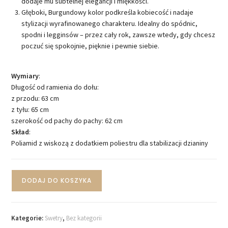
dodaje mu subtelnej elegancji i miękkości.
Głęboki, Burgundowy kolor podkreśla kobiecość i nadaje
stylizacji wyrafinowanego charakteru. Idealny do spódnic,
spodni i legginsów – przez cały rok, zawsze wtedy, gdy chcesz
poczuć się spokojnie, pięknie i pewnie siebie.
Wymiary
:
Długość od ramienia do dołu:
z przodu: 63 cm
z tyłu: 65 cm
szerokość od pachy do pachy: 62 cm
Skład
:
Poliamid z wiskozą z dodatkiem poliestru dla stabilizacji dzianiny
DODAJ DO KOSZYKA
Kategorie:
Swetry
,
Bez kategorii