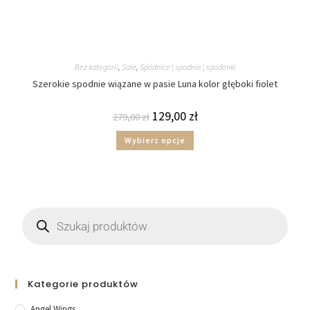
Bez kategorii
,
Sale
,
Spódnice | spodnie | spodenki
Szerokie spodnie wiązane w pasie Luna kolor głęboki fiolet
129,00
zł
279,00
zł
Wybierz opcje
Kategorie produktów
Angel Wings