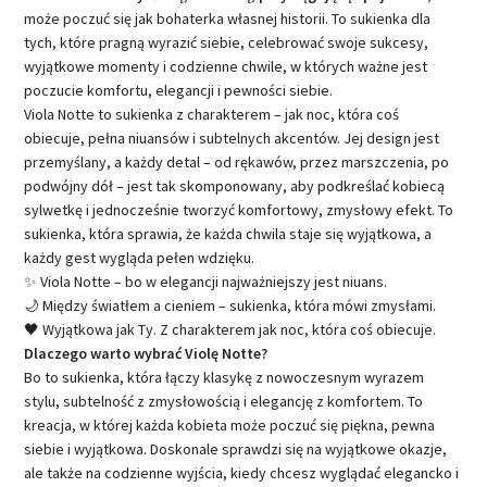
może poczuć się jak bohaterka własnej historii. To sukienka dla
tych, które pragną wyrazić siebie, celebrować swoje sukcesy,
wyjątkowe momenty i codzienne chwile, w których ważne jest
poczucie komfortu, elegancji i pewności siebie.
Viola Notte to sukienka z charakterem – jak noc, która coś
obiecuje, pełna niuansów i subtelnych akcentów. Jej design jest
przemyślany, a każdy detal – od rękawów, przez marszczenia, po
podwójny dół – jest tak skomponowany, aby podkreślać kobiecą
sylwetkę i jednocześnie tworzyć komfortowy, zmysłowy efekt. To
sukienka, która sprawia, że każda chwila staje się wyjątkowa, a
każdy gest wygląda pełen wdzięku.
✨ Viola Notte – bo w elegancji najważniejszy jest niuans.
🌙 Między światłem a cieniem – sukienka, która mówi zmysłami.
🖤 Wyjątkowa jak Ty. Z charakterem jak noc, która coś obiecuje.
Dlaczego warto wybrać Violę Notte?
Bo to sukienka, która łączy klasykę z nowoczesnym wyrazem
stylu, subtelność z zmysłowością i elegancję z komfortem. To
kreacja, w której każda kobieta może poczuć się piękna, pewna
siebie i wyjątkowa. Doskonale sprawdzi się na wyjątkowe okazje,
ale także na codzienne wyjścia, kiedy chcesz wyglądać elegancko i