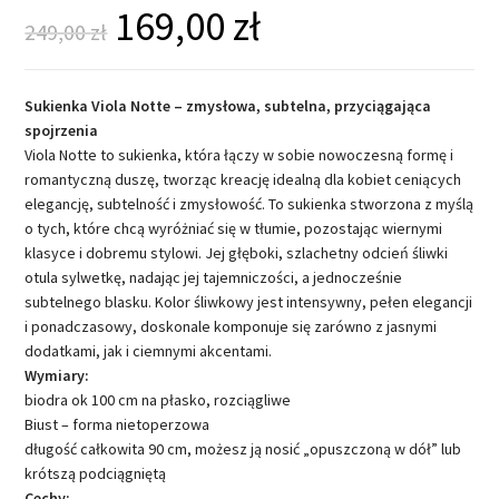
169,00
zł
249,00
zł
Sukienka Viola Notte – zmysłowa, subtelna, przyciągająca
spojrzenia
Viola Notte to sukienka, która łączy w sobie nowoczesną formę i
romantyczną duszę, tworząc kreację idealną dla kobiet ceniących
elegancję, subtelność i zmysłowość. To sukienka stworzona z myślą
o tych, które chcą wyróżniać się w tłumie, pozostając wiernymi
klasyce i dobremu stylowi. Jej głęboki, szlachetny odcień śliwki
otula sylwetkę, nadając jej tajemniczości, a jednocześnie
subtelnego blasku. Kolor śliwkowy jest intensywny, pełen elegancji
i ponadczasowy, doskonale komponuje się zarówno z jasnymi
dodatkami, jak i ciemnymi akcentami.
Wymiary:
biodra ok 100 cm na płasko, rozciągliwe
Biust – forma nietoperzowa
długość całkowita 90 cm, możesz ją nosić „opuszczoną w dół” lub
krótszą podciągniętą
Cechy: