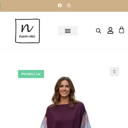
STRONA GŁÓWNA
PROMOCJA!
🔍