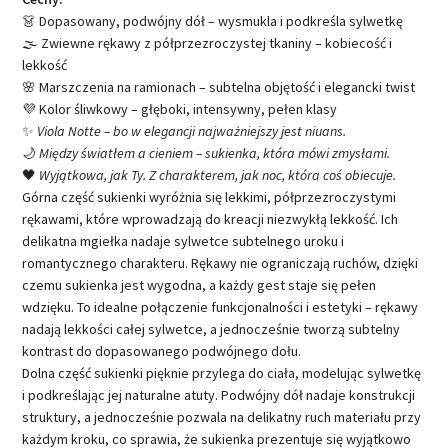
👗 Dopasowany, podwójny dół – wysmukla i podkreśla sylwetkę
🌫️ Zwiewne rękawy z półprzezroczystej tkaniny – kobiecość i
lekkość
🌸 Marszczenia na ramionach – subtelna objętość i elegancki twist
💜 Kolor śliwkowy – głęboki, intensywny, pełen klasy
✨
Viola Notte – bo w elegancji najważniejszy jest niuans.
🌙
Między światłem a cieniem – sukienka, która mówi zmysłami.
🖤
Wyjątkowa, jak Ty. Z charakterem, jak noc, która coś obiecuje.
Górna część sukienki wyróżnia się lekkimi, półprzezroczystymi
rękawami, które wprowadzają do kreacji niezwykłą lekkość. Ich
delikatna mgiełka nadaje sylwetce subtelnego uroku i
romantycznego charakteru. Rękawy nie ograniczają ruchów, dzięki
czemu sukienka jest wygodna, a każdy gest staje się pełen
wdzięku. To idealne połączenie funkcjonalności i estetyki – rękawy
nadają lekkości całej sylwetce, a jednocześnie tworzą subtelny
kontrast do dopasowanego podwójnego dołu.
Dolna część sukienki pięknie przylega do ciała, modelując sylwetkę
i podkreślając jej naturalne atuty. Podwójny dół nadaje konstrukcji
struktury, a jednocześnie pozwala na delikatny ruch materiału przy
każdym kroku, co sprawia, że sukienka prezentuje się wyjątkowo