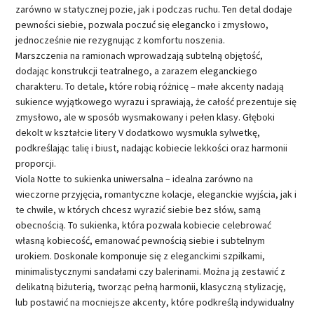
zarówno w statycznej pozie, jak i podczas ruchu. Ten detal dodaje
pewności siebie, pozwala poczuć się elegancko i zmysłowo,
jednocześnie nie rezygnując z komfortu noszenia.
Marszczenia na ramionach wprowadzają subtelną objętość,
dodając konstrukcji teatralnego, a zarazem eleganckiego
charakteru. To detale, które robią różnicę – małe akcenty nadają
sukience wyjątkowego wyrazu i sprawiają, że całość prezentuje się
zmysłowo, ale w sposób wysmakowany i pełen klasy. Głęboki
dekolt w kształcie litery V dodatkowo wysmukla sylwetkę,
podkreślając talię i biust, nadając kobiecie lekkości oraz harmonii
proporcji.
Viola Notte to sukienka uniwersalna – idealna zarówno na
wieczorne przyjęcia, romantyczne kolacje, eleganckie wyjścia, jak i
te chwile, w których chcesz wyrazić siebie bez słów, samą
obecnością. To sukienka, która pozwala kobiecie celebrować
własną kobiecość, emanować pewnością siebie i subtelnym
urokiem. Doskonale komponuje się z eleganckimi szpilkami,
minimalistycznymi sandałami czy balerinami. Można ją zestawić z
delikatną biżuterią, tworząc pełną harmonii, klasyczną stylizację,
lub postawić na mocniejsze akcenty, które podkreślą indywidualny