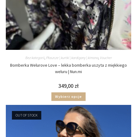
Bez kategorii
,
Płaszcze | kurtki | kardigany | kimona
,
Voucher
Bomberka Welurove Love – lekka bomberka uszyta z miękkiego
weluru | Nun.mi
349,00
zł
Wybierz opcje
OUT OF STOCK