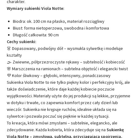
charakter.
Wymiary sukienki Viola Notte:
Biodra: ok. 100 cm na płasko, materiał rozciągliwy
Biust: forma nietoperzowa, swobodna i komfortowa
Długość całkowita: 90 cm
Cechy sukienki:
👗 Dopasowany, podwójny dół – wysmukla sylwetkę i modeluje
kształty
🌫️ Zwiewne, półprzezroczyste rękawy – subtelność i kobiecość
🌸 Marszczenia na ramionach – subtelna objętość i elegancki twist
💜 Kolor śliwkowy – głęboki, intensywny, ponadczasowy
Sukienka Viola Notte to nie tylko piękny kolor i perfekcyjny krój, ale
także doświadczenie, które daje każdej kobiecie poczucie
wyjątkowości. Materiały użyte do jej produkcji są lekkie, przyjemne
w dotyku i trwałe, co zapewnia komfort przez cały dzień lub
wieczór. Sukienka nie krępuje ruchów, idealnie układa się na
sylwetce i pozwala poczuć się pięknie w każdej sytuacji.
To kreacja, która mówi zmysłami – subtelnie, elegancko, ale
zdecydowanie. Każda kobieta, która zdecyduje się na
Sukienkę
Viola Notte – zmysłową, subtelną, przyciągającą spojrzenia
,