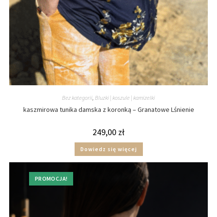
Bez kategorii
,
Bluzki | koszule | kamizelki
kaszmirowa tunika damska z koronką – Granatowe Lśnienie
249,00
zł
Dowiedz się więcej
PROMOCJA!