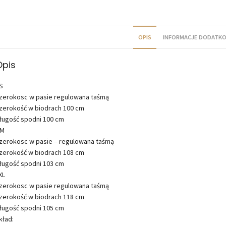
OPIS
INFORMACJE DODATK
Opis
S
zerokosc w pasie regulowana taśmą
zerokość w biodrach 100 cm
ługość spodni 100 cm
M
zerokosc w pasie – regulowana taśmą
zerokość w biodrach 108 cm
ługość spodni 103 cm
XL
zerokosc w pasie regulowana taśmą
zerokość w biodrach 118 cm
ługość spodni 105 cm
kład: