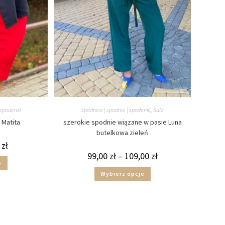
 spodenki
Spódnice | spodnie | spodenki
,
Sale
Matita
szerokie spodnie wiązane w pasie Luna
butelkowa zieleń
0
zł
99,00
zł
–
109,00
zł
e
Wybierz opcje