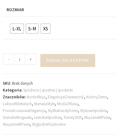
ROZMIAR
L-XL
S-M
XS
-
+
DODAJ DO KOSZYKA
SKU:
Brak danych
Kategoria:
Spódnice | spodnie | spodenki
Znaczników:
BordoIBrąz​
,
ElegancjaIZwiewność​
,
KoloryZiemi​
,
LuksusWDetalach​
,
MarsalaStyle​
,
ModaZKlasą​
,
PonadczasowaElegancja​
,
StylNaKażdyDzień​
,
StyloweSpodnie
,
SzerokieNogawki​
,
szerokieSpodnie​
,
Trendy2025​
,
WiązaneWPasie​
,
WiązanieWPasie​
,
WygodneISzykowne​