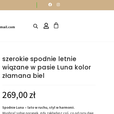
gmail.com
szerokie spodnie letnie
wiązane w pasie Luna kolor
złamana biel
269,00
zł
Spodnie Luna – lato w ruchu, styl w harmonii.
Wyobraź sobie poranek, gdy zakładasz coś, co od razu daje