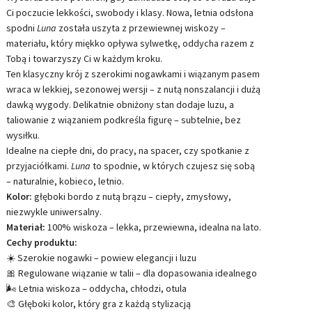
Ci poczucie lekkości, swobody i klasy. Nowa, letnia odsłona
spodni
Luna
została uszyta z przewiewnej wiskozy –
materiału, który miękko opływa sylwetkę, oddycha razem z
Tobą i towarzyszy Ci w każdym kroku.
Ten klasyczny krój z szerokimi nogawkami i wiązanym pasem
wraca w lekkiej, sezonowej wersji – z nutą nonszalancji i dużą
dawką wygody. Delikatnie obniżony stan dodaje luzu, a
taliowanie z wiązaniem podkreśla figurę – subtelnie, bez
wysiłku.
Idealne na ciepłe dni, do pracy, na spacer, czy spotkanie z
przyjaciółkami.
Luna
to spodnie, w których czujesz się sobą
– naturalnie, kobieco, letnio.
Kolor:
głęboki bordo z nutą brązu – ciepły, zmysłowy,
niezwykle uniwersalny.
Materiał:
100% wiskoza – lekka, przewiewna, idealna na lato.
Cechy produktu:
☀️ Szerokie nogawki – powiew elegancji i luzu
🎀 Regulowane wiązanie w talii – dla dopasowania idealnego
🌬️ Letnia wiskoza – oddycha, chłodzi, otula
🎨 Głęboki kolor, który gra z każdą stylizacją