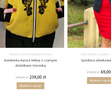
Płaszcze | kurtki | kardigany | kimona
Sale
,
Spódnice | spodnie |
bomberka Aurora Yellow z czarnymi
Spódnica ołówkowa 
dodatkami i koronką
69,0
199,00
zł
239,00
zł
349,00
zł
Wybierz opcj
Wybierz opcje