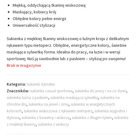
Miękką, oddychającą tkaninę wiskozową
Maskujący, kobiecy krój
Obłędne kolory pełne energii
Uniwersalność stylizacji
Sukienka z miękkiej tkaniny wiskozowej o luźnym kroju z delikatnym
rękawem typu nietoperz. Obłędne, energetyczne kolory, świetnie
maskująca sylwetkę forma. Idealna do pracy, na luzie i w wersji
sportowej. Noś ją swobodnie lub z paskiem – stylizuj po swojemu!
Brak w magazynie
Kategoria:
Sukienki damskie
Znaczników:
sukienka casual sportowa
,
sukienka do pracy i na co dzień
,
sukienka luźna z paskiem
,
sukienka maskująca sylwetkę
,
sukienka na
chłodne dni
,
sukienka na jesień i zimę
,
sukienka w energetycznych
kolorach
,
sukienka wiskozowa z rękawem nietoperz
,
sukienka wygodna i
stylowa
,
sukienka z bawełną i wiskozą
,
sukienka z długim tyłem
,
sukienka
z miękkiej tkaniny
,
sukienka z wiskozy