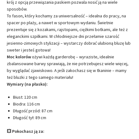
krój z opcją przewiązania paskiem pozwala nosić ją na wiele
sposobów.
To fason, który kochamy za uniwersalność – idealna do pracy, na
spacer po plaży, a nawet w sportowym wydaniu. Świetnie
prezentuje się z kozakami, rajstopami, ciężkimi botkami, ale też z
eleganckimi szpilkami. W chłodniejsze dni przełamie szarość
jesienno-zimowych stylizacji – wystarczy dobrać ulubioną bluzę lub
sweter i jesteś gotowa!
Moc kolorów
ożywi każdą garderobę – wyraziste, idealnie
zbalansowane barwy sprawiają, że nie potrzebujesz wiele więcej,
by wyglądać zjawiskowo. A jeśli zakochasz się w tkaninie – mamy
też bluzki z tego samego materiału!
Wymiary (na płasko):
Biust: 120 cm
Biodra: 116 cm
Długość przód: 87 cm
Długość tył: 89 cm
💥 Pokochasz ją za: