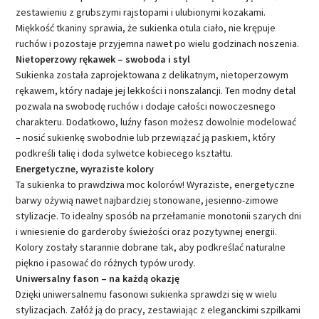
zestawieniu z grubszymi rajstopami i ulubionymi kozakami.
Miękkość tkaniny sprawia, że sukienka otula ciało, nie krępuje
ruchów i pozostaje przyjemna nawet po wielu godzinach noszenia.
Nietoperzowy rękawek – swoboda i styl
Sukienka została zaprojektowana z delikatnym, nietoperzowym
rękawem, który nadaje jej lekkości i nonszalancji. Ten modny detal
pozwala na swobodę ruchów i dodaje całości nowoczesnego
charakteru. Dodatkowo, luźny fason możesz dowolnie modelować
– nosić sukienkę swobodnie lub przewiązać ją paskiem, który
podkreśli talię i doda sylwetce kobiecego kształtu.
Energetyczne, wyraziste kolory
Ta sukienka to prawdziwa moc kolorów! Wyraziste, energetyczne
barwy ożywią nawet najbardziej stonowane, jesienno-zimowe
stylizacje. To idealny sposób na przełamanie monotonii szarych dni
i wniesienie do garderoby świeżości oraz pozytywnej energii.
Kolory zostały starannie dobrane tak, aby podkreślać naturalne
piękno i pasować do różnych typów urody.
Uniwersalny fason – na każdą okazję
Dzięki uniwersalnemu fasonowi sukienka sprawdzi się w wielu
stylizacjach. Załóż ją do pracy, zestawiając z eleganckimi szpilkami