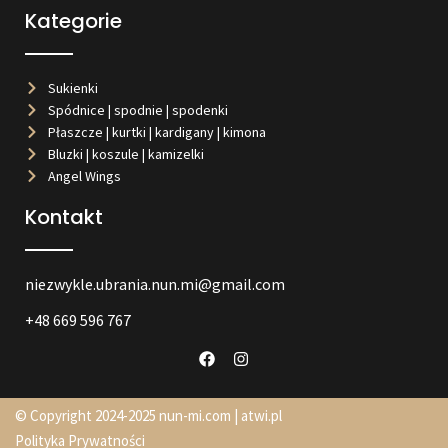
Kategorie
Sukienki
Spódnice | spodnie | spodenki
Płaszcze | kurtki | kardigany | kimona
Bluzki | koszule | kamizelki
Angel Wings
Kontakt
niezwykle.ubrania.nun.mi@gmail.com
+48 669 596 767
© Copyright 2024-2025 nun-mi.com |
atwi.pl
Polityka Prywatności