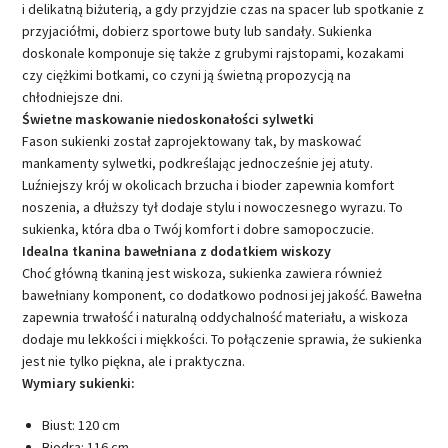
i delikatną biżuterią, a gdy przyjdzie czas na spacer lub spotkanie z
przyjaciółmi, dobierz sportowe buty lub sandały. Sukienka
doskonale komponuje się także z grubymi rajstopami, kozakami
czy ciężkimi botkami, co czyni ją świetną propozycją na
chłodniejsze dni.
Świetne maskowanie niedoskonałości sylwetki
Fason sukienki został zaprojektowany tak, by maskować
mankamenty sylwetki, podkreślając jednocześnie jej atuty.
Luźniejszy krój w okolicach brzucha i bioder zapewnia komfort
noszenia, a dłuższy tył dodaje stylu i nowoczesnego wyrazu. To
sukienka, która dba o Twój komfort i dobre samopoczucie.
Idealna tkanina bawełniana z dodatkiem wiskozy
Choć główną tkaniną jest wiskoza, sukienka zawiera również
bawełniany komponent, co dodatkowo podnosi jej jakość. Bawełna
zapewnia trwałość i naturalną oddychalność materiału, a wiskoza
dodaje mu lekkości i miękkości. To połączenie sprawia, że sukienka
jest nie tylko piękna, ale i praktyczna.
Wymiary sukienki:
Biust: 120 cm
Biodra: 116 cm