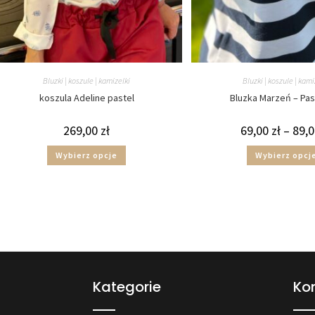
Bluzki | koszule | kamizelki
Bluzki | koszule | kami
koszula Adeline pastel
Bluzka Marzeń – Paski
269,00
zł
69,00
zł
–
89,
Wybierz opcje
Wybierz opcj
Kategorie
Ko