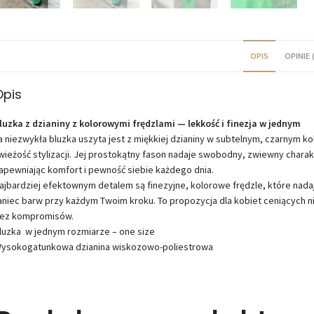
OPIS
OPINIE (
Opis
luzka z dzianiny z kolorowymi frędzlami — lekkość i finezja w jednym
a niezwykła bluzka uszyta jest z miękkiej dzianiny w subtelnym, czarnym ko
wieżość stylizacji. Jej prostokątny fason nadaje swobodny, zwiewny charak
apewniając komfort i pewność siebie każdego dnia.
ajbardziej efektownym detalem są finezyjne, kolorowe frędzle, które nadaj
aniec barw przy każdym Twoim kroku. To propozycja dla kobiet ceniących nie
ez kompromisów.
luzka w jednym rozmiarze – one size
ysokogatunkowa dzianina wiskozowo-poliestrowa