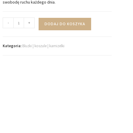
swobodę ruchu każdego dnia.
-
+
DODAJ DO KOSZYKA
Kategoria:
Bluzki | koszule | kamizelki