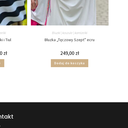
zelki
Bluzki | koszule | kamizelki
 i Tiul
Bluzka „Tęczowy Szept” ecru
00
zł
249,00
zł
e
Dodaj do koszyka
ntakt