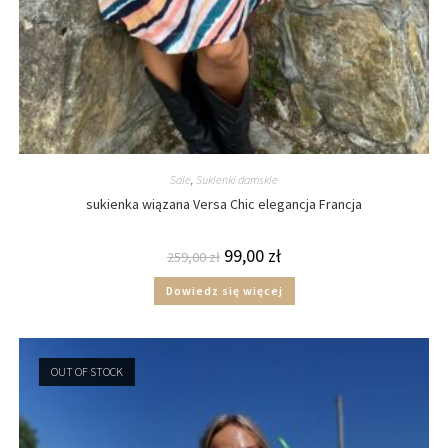
Sale
,
Sukienki damskie
sukienka wiązana Versa Chic elegancja Francja
99,00
zł
259,00
zł
Dowiedz się więcej
OUT OF STOCK