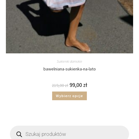
Sukienki damskie
bawelniana-sukienka-na-lato
99,00
zł
219,00
zł
Wybierz opcje