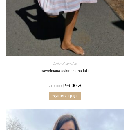
Sukienki damskie
bawelniana-sukienka-na-lato
99,00
zł
219,00
zł
Wybierz opcje