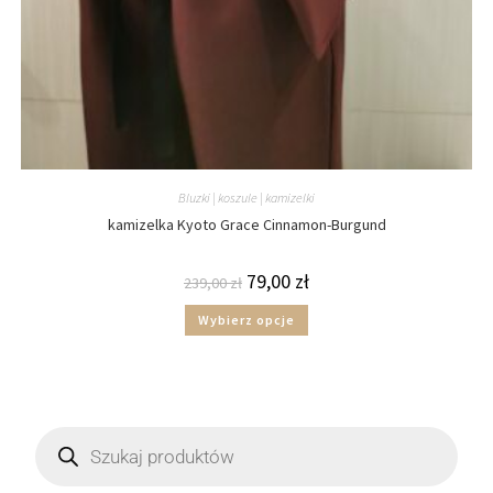
Bluzki | koszule | kamizelki
kamizelka Kyoto Grace Cinnamon-Burgund
79,00
zł
239,00
zł
Wybierz opcje