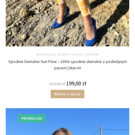
Bez kategorii
,
Spódnice | spodnie | spodenki
Spodnie Damskie Sun Flow – żółte spodnie damskie z podwójnym
pasem | Nun.mi
199,00
zł
239,00
zł
Wybierz opcje
PROMOCJA!