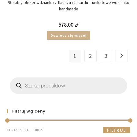
Błekitny blezer wdzianko z flauszu i żakardu – unikatowe wdzianko
handmade
578,00
zł
Dowiedz się więcej
1
2
3
Filtruj wg ceny
FILTRUJ
CENA:
150 ZŁ
—
980 ZŁ