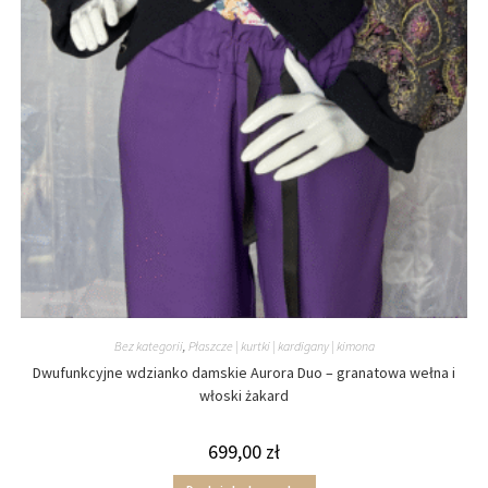
Bez kategorii
,
Płaszcze | kurtki | kardigany | kimona
Dwufunkcyjne wdzianko damskie Aurora Duo – granatowa wełna i
włoski żakard
699,00
zł