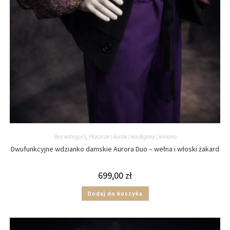
Bez kategorii
,
Płaszcze | kurtki | kardigany | kimona
Dwufunkcyjne wdzianko damskie Aurora Duo – wełna i włoski żakard
699,00
zł
Dodaj do koszyka