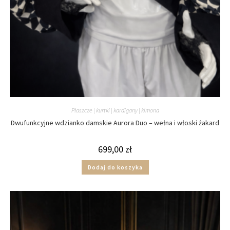
Płaszcze | kurtki | kardigany | kimona
Dwufunkcyjne wdzianko damskie Aurora Duo – wełna i włoski żakard
699,00
zł
Dodaj do koszyka