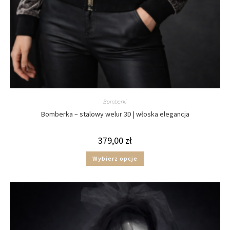
Bomberki
Bomberka – stalowy welur 3D | włoska elegancja
379,00
zł
Wybierz opcje