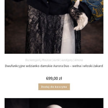
Bez kategorii
,
Płaszcze | kurtki | kardigany | kimona
Dwufunkcyjne wdzianko damskie Aurora Duo – wełna i włoski żakard
699,00
zł
Dodaj do koszyka