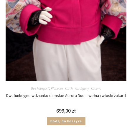
Bez kategorii
,
Płaszcze | kurtki | kardigany | kimona
Dwufunkcyjne wdzianko damskie Aurora Duo – wełna i włoski żakard
699,00
zł
Dodaj do koszyka