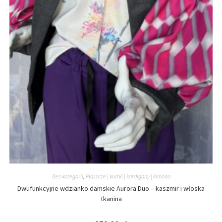
Bez kategorii
,
Płaszcze | kurtki | kardigany | kimona
Dwufunkcyjne wdzianko damskie Aurora Duo – kaszmir i włoska
tkanina