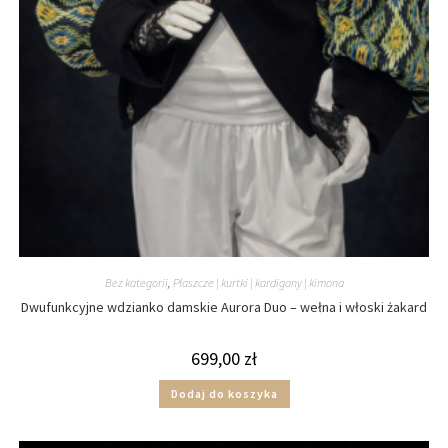
Bez kategorii
,
Płaszcze | kurtki | kardigany | kimona
Dwufunkcyjne wdzianko damskie Aurora Duo – wełna i włoski żakard
699,00
zł
Dodaj do koszyka