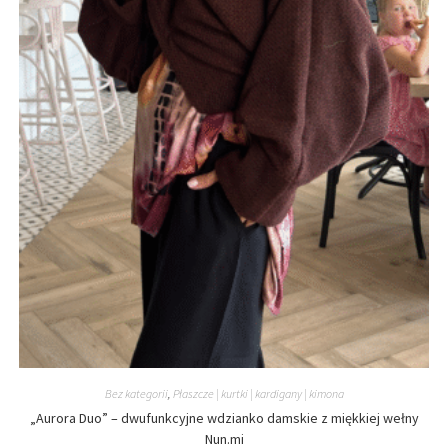
Bez kategorii
,
Płaszcze | kurtki | kardigany | kimona
„Aurora Duo” – dwufunkcyjne wdzianko damskie z miękkiej wełny
Nun.mi