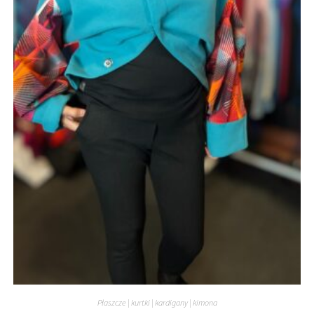
Płaszcze | kurtki | kardigany | kimona