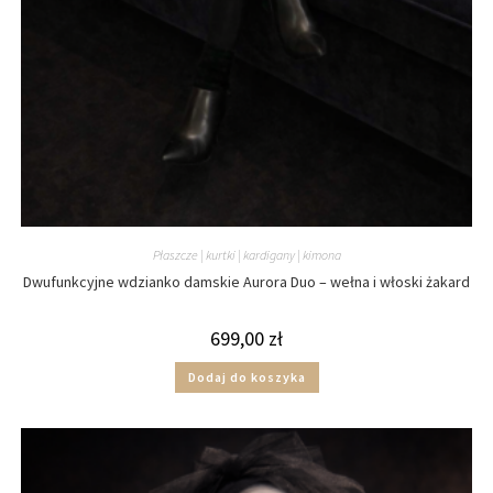
Płaszcze | kurtki | kardigany | kimona
Dwufunkcyjne wdzianko damskie Aurora Duo – wełna i włoski żakard
699,00
zł
Dodaj do koszyka