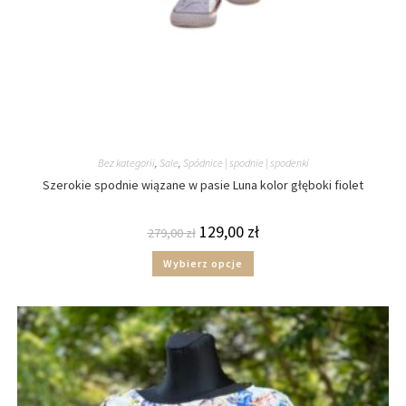
Bez kategorii
,
Sale
,
Spódnice | spodnie | spodenki
Szerokie spodnie wiązane w pasie Luna kolor głęboki fiolet
129,00
zł
279,00
zł
Wybierz opcje