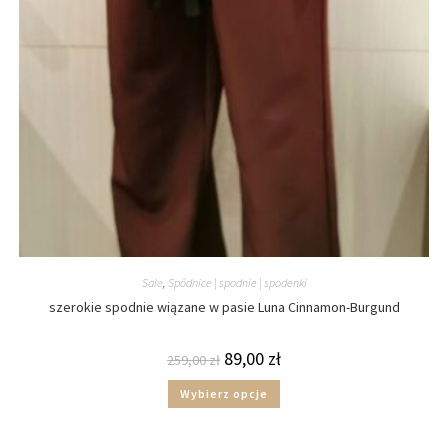
Sale
,
Spódnice | spodnie | spodenki
szerokie spodnie wiązane w pasie Luna Cinnamon-Burgund
89,00
zł
259,00
zł
Wybierz opcje